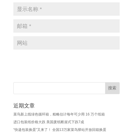
近期文章
菜鸟新上线绿色循环箱，粗略估计每年可少用 16 万个纸箱
进口包装纸价格大跌 美国废纸断崖式下跌7成
“快递包装换蛋”又来了！ 全国13万家菜鸟驿站开放回箱换蛋