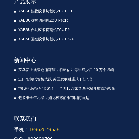
产品展示
YAESU折叠胶带切割机ZCUT-10
YAESU胶带切割机ZCUT-9GR
YAESU自动胶带切割机ZCUT-9
YAESU圆盘胶带切割机ZCUT-870
新闻中心
菜鸟新上线绿色循环箱，粗略估计每年可少用 16 万个纸箱
进口包装纸价格大跌 美国废纸断崖式下跌7成
“快递包装换蛋”又来了！ 全国13万家菜鸟驿站开放回箱换蛋
包装纸全年尽绿，如此极寒的纸市因何而起
联系我们
手机：
18962679538