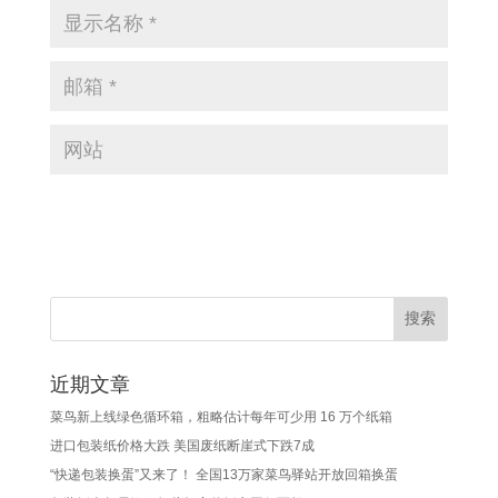
近期文章
菜鸟新上线绿色循环箱，粗略估计每年可少用 16 万个纸箱
进口包装纸价格大跌 美国废纸断崖式下跌7成
“快递包装换蛋”又来了！ 全国13万家菜鸟驿站开放回箱换蛋