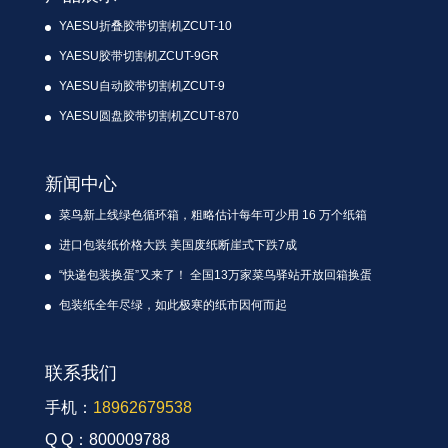
YAESU折叠胶带切割机ZCUT-10
YAESU胶带切割机ZCUT-9GR
YAESU自动胶带切割机ZCUT-9
YAESU圆盘胶带切割机ZCUT-870
新闻中心
菜鸟新上线绿色循环箱，粗略估计每年可少用 16 万个纸箱
进口包装纸价格大跌 美国废纸断崖式下跌7成
“快递包装换蛋”又来了！ 全国13万家菜鸟驿站开放回箱换蛋
包装纸全年尽绿，如此极寒的纸市因何而起
联系我们
手机：
18962679538
Q Q：800009788