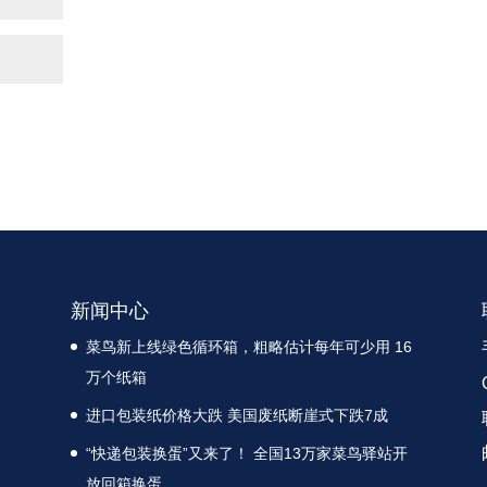
新闻中心
菜鸟新上线绿色循环箱，粗略估计每年可少用 16
万个纸箱
进口包装纸价格大跌 美国废纸断崖式下跌7成
“快递包装换蛋”又来了！ 全国13万家菜鸟驿站开
放回箱换蛋