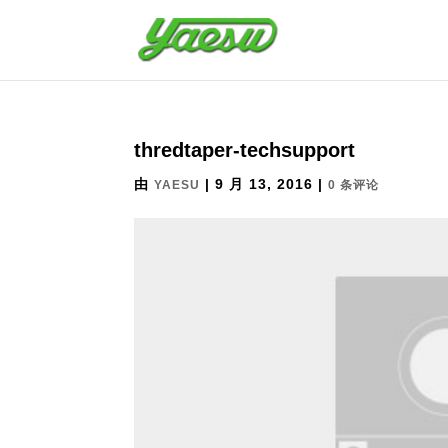
thredtaper-techsupport
由
|
9 月 13, 2016
|
YAESU
0 条评论