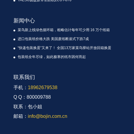
YAESU圆盘胶带切割机ZCUT-870
新闻中心
菜鸟新上线绿色循环箱，粗略估计每年可少用 16 万个纸箱
进口包装纸价格大跌 美国废纸断崖式下跌7成
“快递包装换蛋”又来了！ 全国13万家菜鸟驿站开放回箱换蛋
包装纸全年尽绿，如此极寒的纸市因何而起
联系我们
手机：
18962679538
Q Q：800009788
联系：包小姐
邮箱：
info@bojin.com.cn