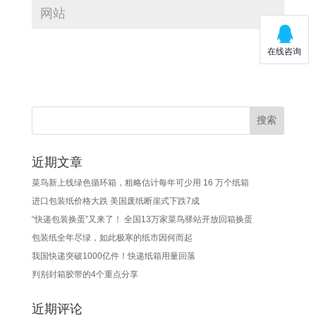
近期文章
菜鸟新上线绿色循环箱，粗略估计每年可少用 16 万个纸箱
进口包装纸价格大跌 美国废纸断崖式下跌7成
“快递包装换蛋”又来了！ 全国13万家菜鸟驿站开放回箱换蛋
包装纸全年尽绿，如此极寒的纸市因何而起
我国快递突破1000亿件！快递纸箱用量回落
判别封箱胶带的4个重点分享
近期评论