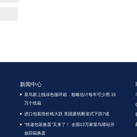
新闻中心
菜鸟新上线绿色循环箱，粗略估计每年可少用 16
万个纸箱
进口包装纸价格大跌 美国废纸断崖式下跌7成
“快递包装换蛋”又来了！ 全国13万家菜鸟驿站开
放回箱换蛋