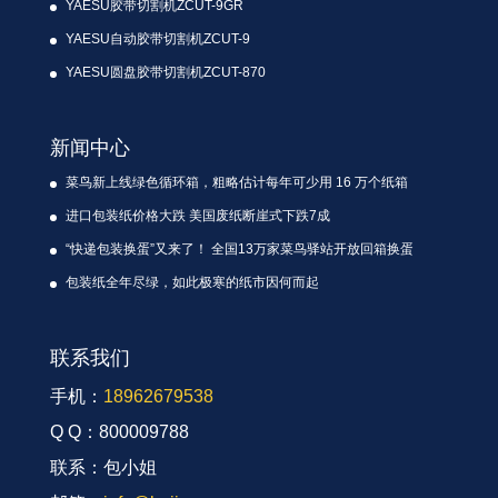
YAESU胶带切割机ZCUT-9GR
YAESU自动胶带切割机ZCUT-9
YAESU圆盘胶带切割机ZCUT-870
新闻中心
菜鸟新上线绿色循环箱，粗略估计每年可少用 16 万个纸箱
进口包装纸价格大跌 美国废纸断崖式下跌7成
“快递包装换蛋”又来了！ 全国13万家菜鸟驿站开放回箱换蛋
包装纸全年尽绿，如此极寒的纸市因何而起
联系我们
手机：
18962679538
Q Q：800009788
联系：包小姐