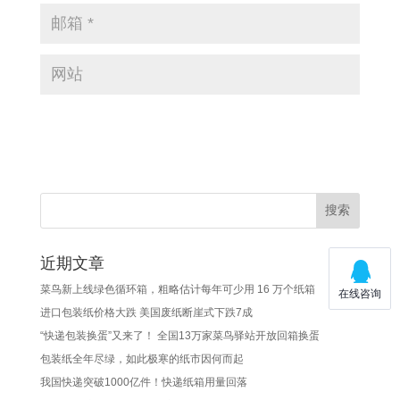
近期文章
菜鸟新上线绿色循环箱，粗略估计每年可少用 16 万个纸箱
进口包装纸价格大跌 美国废纸断崖式下跌7成
“快递包装换蛋”又来了！ 全国13万家菜鸟驿站开放回箱换蛋
包装纸全年尽绿，如此极寒的纸市因何而起
我国快递突破1000亿件！快递纸箱用量回落