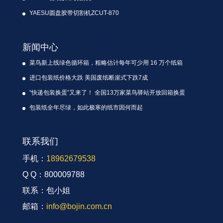
YAESU圆盘胶带切割机ZCUT-870
新闻中心
菜鸟新上线绿色循环箱，粗略估计每年可少用 16 万个纸箱
进口包装纸价格大跌 美国废纸断崖式下跌7成
“快递包装换蛋”又来了！ 全国13万家菜鸟驿站开放回箱换蛋
包装纸全年尽绿，如此极寒的纸市因何而起
联系我们
手机：
18962679538
Q Q：800009788
联系：包小姐
邮箱：
info@bojin.com.cn