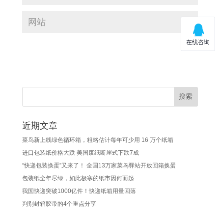
近期文章
菜鸟新上线绿色循环箱，粗略估计每年可少用 16 万个纸箱
进口包装纸价格大跌 美国废纸断崖式下跌7成
“快递包装换蛋”又来了！ 全国13万家菜鸟驿站开放回箱换蛋
包装纸全年尽绿，如此极寒的纸市因何而起
我国快递突破1000亿件！快递纸箱用量回落
判别封箱胶带的4个重点分享