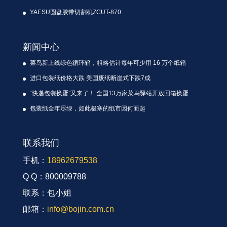
YAESU圆盘胶带切割机ZCUT-870
新闻中心
菜鸟新上线绿色循环箱，粗略估计每年可少用 16 万个纸箱
进口包装纸价格大跌 美国废纸断崖式下跌7成
“快递包装换蛋”又来了！ 全国13万家菜鸟驿站开放回箱换蛋
包装纸全年尽绿，如此极寒的纸市因何而起
联系我们
手机：
18962679538
Q Q：800009788
联系：包小姐
邮箱：
info@bojin.com.cn