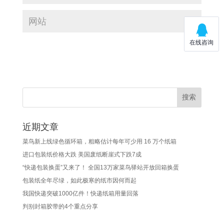
近期文章
菜鸟新上线绿色循环箱，粗略估计每年可少用 16 万个纸箱
进口包装纸价格大跌 美国废纸断崖式下跌7成
“快递包装换蛋”又来了！ 全国13万家菜鸟驿站开放回箱换蛋
包装纸全年尽绿，如此极寒的纸市因何而起
我国快递突破1000亿件！快递纸箱用量回落
判别封箱胶带的4个重点分享