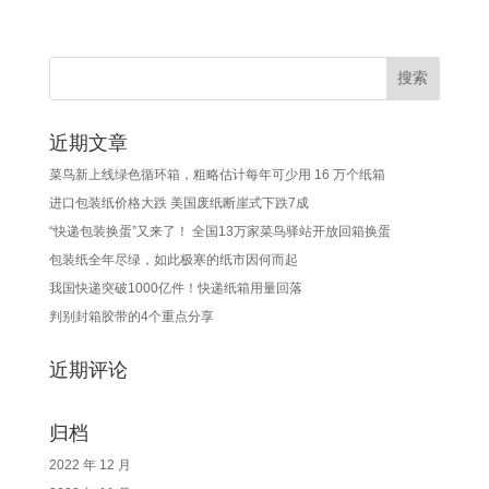
近期文章
菜鸟新上线绿色循环箱，粗略估计每年可少用 16 万个纸箱
进口包装纸价格大跌 美国废纸断崖式下跌7成
“快递包装换蛋”又来了！ 全国13万家菜鸟驿站开放回箱换蛋
包装纸全年尽绿，如此极寒的纸市因何而起
我国快递突破1000亿件！快递纸箱用量回落
判别封箱胶带的4个重点分享
近期评论
归档
2022 年 12 月