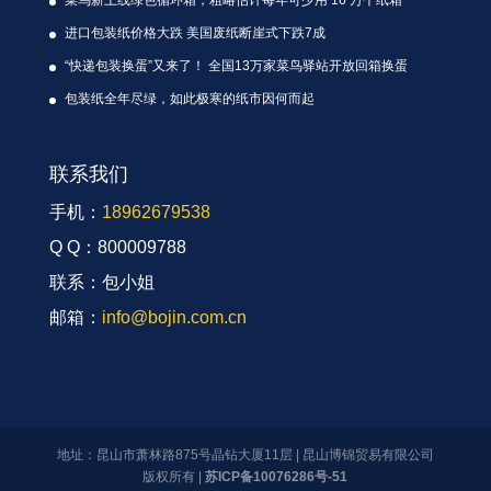
菜鸟新上线绿色循环箱，粗略估计每年可少用 16 万个纸箱
进口包装纸价格大跌 美国废纸断崖式下跌7成
“快递包装换蛋”又来了！ 全国13万家菜鸟驿站开放回箱换蛋
包装纸全年尽绿，如此极寒的纸市因何而起
联系我们
手机：
18962679538
Q Q：800009788
联系：包小姐
邮箱：
info@bojin.com.cn
地址：昆山市萧林路875号晶钻大厦11层 | 昆山博锦贸易有限公司
版权所有 |
苏ICP备10076286号-51