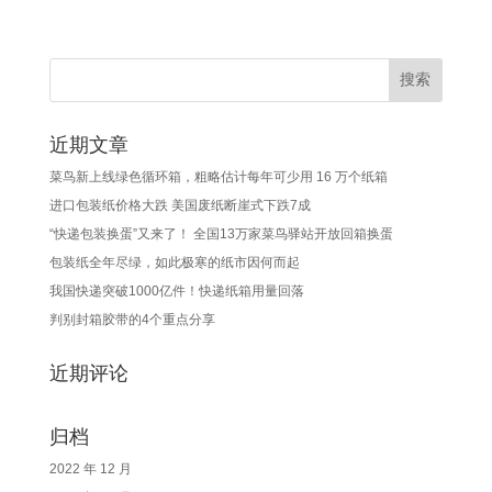
近期文章
菜鸟新上线绿色循环箱，粗略估计每年可少用 16 万个纸箱
进口包装纸价格大跌 美国废纸断崖式下跌7成
“快递包装换蛋”又来了！ 全国13万家菜鸟驿站开放回箱换蛋
包装纸全年尽绿，如此极寒的纸市因何而起
我国快递突破1000亿件！快递纸箱用量回落
判别封箱胶带的4个重点分享
近期评论
归档
2022 年 12 月