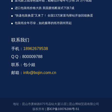
菜鸟新上线绿色循环箱，粗略估计每年可少用 16 万个纸箱
进口包装纸价格大跌 美国废纸断崖式下跌7成
“快递包装换蛋”又来了！ 全国13万家菜鸟驿站开放回箱换蛋
包装纸全年尽绿，如此极寒的纸市因何而起
联系我们
手机：
18962679538
Q Q：800009788
联系：包小姐
邮箱：
info@bojin.com.cn
地址：昆山市萧林路875号晶钻大厦11层 | 昆山博锦贸易有限公司
版权所有 |
苏ICP备10076286号-51