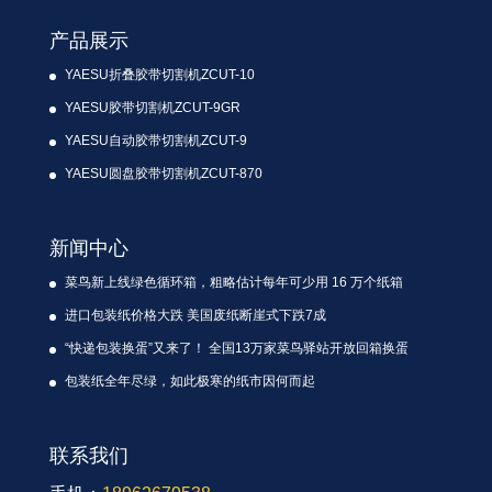
产品展示
YAESU折叠胶带切割机ZCUT-10
YAESU胶带切割机ZCUT-9GR
YAESU自动胶带切割机ZCUT-9
YAESU圆盘胶带切割机ZCUT-870
新闻中心
菜鸟新上线绿色循环箱，粗略估计每年可少用 16 万个纸箱
进口包装纸价格大跌 美国废纸断崖式下跌7成
“快递包装换蛋”又来了！ 全国13万家菜鸟驿站开放回箱换蛋
包装纸全年尽绿，如此极寒的纸市因何而起
联系我们