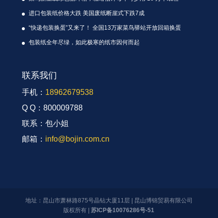
进口包装纸价格大跌 美国废纸断崖式下跌7成
“快递包装换蛋”又来了！ 全国13万家菜鸟驿站开放回箱换蛋
包装纸全年尽绿，如此极寒的纸市因何而起
联系我们
手机：
18962679538
Q Q：800009788
联系：包小姐
邮箱：
info@bojin.com.cn
地址：昆山市萧林路875号晶钻大厦11层 | 昆山博锦贸易有限公司
版权所有 |
苏ICP备10076286号-51