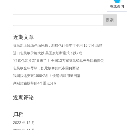
近期文章
菜鸟新上线绿色循环箱，粗略估计每年可少用 16 万个纸箱
进口包装纸价格大跌 美国废纸断崖式下跌7成
“快递包装换蛋”又来了！ 全国13万家菜鸟驿站开放回箱换蛋
包装纸全年尽绿，如此极寒的纸市因何而起
我国快递突破1000亿件！快递纸箱用量回落
判别封箱胶带的4个重点分享
近期评论
归档
2022 年 12 月