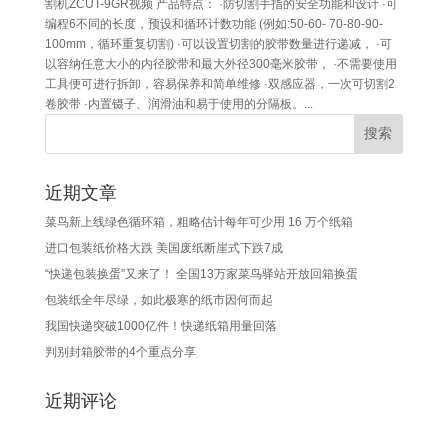
割机ZCUT-9GR视频 产品特点： ·防切割手指的安全功能和设计 ·可
编程6不同的长度，预设和循环计数功能 (例如:50-60- 70-80-90-
100mm，循环重复切割) ·可以设置切割的胶带数量进行递减， ·可
以容纳任意大小的内径胶带和最大外径300毫米胶带， ·不需要使用
工具便可进行拆卸，容易保养和简单维修 ·双感应器，一次可切割2
卷胶带 ·内置镊子、润滑油和易于使用的分隔板。...
近期文章
菜鸟新上线绿色循环箱，粗略估计每年可少用 16 万个纸箱
进口包装纸价格大跌 美国废纸断崖式下跌7成
“快递包装换蛋”又来了！ 全国13万家菜鸟驿站开放回箱换蛋
包装纸全年尽绿，如此极寒的纸市因何而起
我国快递突破1000亿件！快递纸箱用量回落
判别封箱胶带的4个重点分享
近期评论