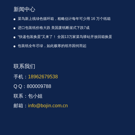
新闻中心
菜鸟新上线绿色循环箱，粗略估计每年可少用 16 万个纸箱
进口包装纸价格大跌 美国废纸断崖式下跌7成
“快递包装换蛋”又来了！ 全国13万家菜鸟驿站开放回箱换蛋
包装纸全年尽绿，如此极寒的纸市因何而起
联系我们
手机：
18962679538
Q Q：800009788
联系：包小姐
邮箱：
info@bojin.com.cn