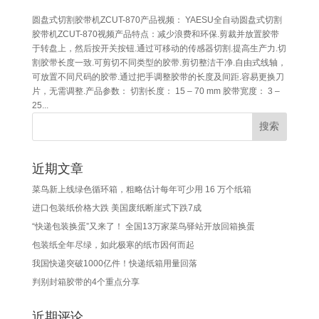
圆盘式切割胶带机ZCUT-870产品视频： YAESU全自动圆盘式切割
胶带机ZCUT-870视频产品特点：减少浪费和环保.剪裁并放置胶带
于转盘上，然后按开关按钮.通过可移动的传感器切割.提高生产力.切
割胶带长度一致.可剪切不同类型的胶带.剪切整洁干净.自由式线轴，
可放置不同尺码的胶带.通过把手调整胶带的长度及间距.容易更换刀
片，无需调整.产品参数： 切割长度： 15 – 70 mm 胶带宽度： 3 –
25...
近期文章
菜鸟新上线绿色循环箱，粗略估计每年可少用 16 万个纸箱
进口包装纸价格大跌 美国废纸断崖式下跌7成
“快递包装换蛋”又来了！ 全国13万家菜鸟驿站开放回箱换蛋
包装纸全年尽绿，如此极寒的纸市因何而起
我国快递突破1000亿件！快递纸箱用量回落
判别封箱胶带的4个重点分享
近期评论