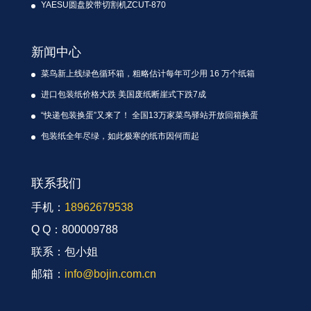
YAESU圆盘胶带切割机ZCUT-870
新闻中心
菜鸟新上线绿色循环箱，粗略估计每年可少用 16 万个纸箱
进口包装纸价格大跌 美国废纸断崖式下跌7成
“快递包装换蛋”又来了！ 全国13万家菜鸟驿站开放回箱换蛋
包装纸全年尽绿，如此极寒的纸市因何而起
联系我们
手机：
18962679538
Q Q：800009788
联系：包小姐
邮箱：
info@bojin.com.cn