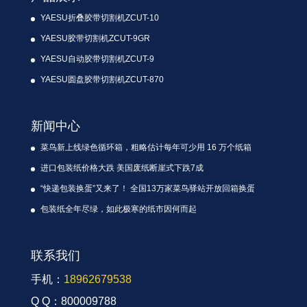
YAESU折叠胶带切割机ZCUT-10
YAESU胶带切割机ZCUT-9GR
YAESU自动胶带切割机ZCUT-9
YAESU圆盘胶带切割机ZCUT-870
新闻中心
菜鸟新上线绿色循环箱，粗略估计每年可少用 16 万个纸箱
进口包装纸价格大跌 美国废纸断崖式下跌7成
“快递包装换蛋”又来了！ 全国13万家菜鸟驿站开放回箱换蛋
包装纸全年尽绿，如此极寒的纸市因何而起
联系我们
手机：
18962679538
Q Q：800009788